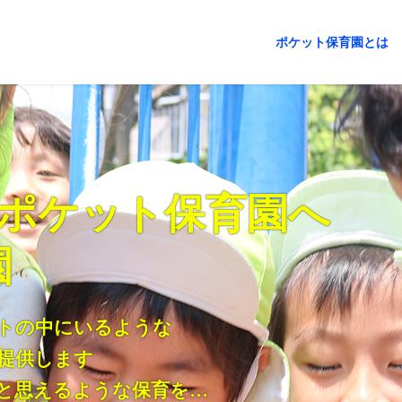
ポケット保育園とは
ポケット保育園へ
園
トの中にいるような
を提供します
と思えるような保育を…