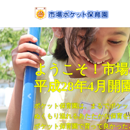
コ
ナ
ン
ビ
テ
ゲ
ン
ー
ツ
シ
へ
ョ
ス
ン
キ
に
ッ
移
ようこそ！市場
プ
動
平成28年4月開
Previous
ポケット保育園は、まるでポケッ
ぬくもりあふれるあたたかな保育
ポケット保育園で育って良かった